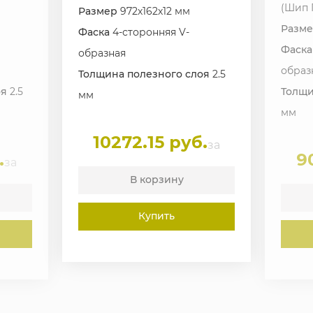
(Шип 
Размер
972х162х12 мм
Разм
Фаска
4-сторонняя V-
Фаск
образная
образ
Толщина полезного слоя
2.5
оя
2.5
Толщи
мм
мм
10272.15 руб.
за
.
9
за
В корзину
Купить