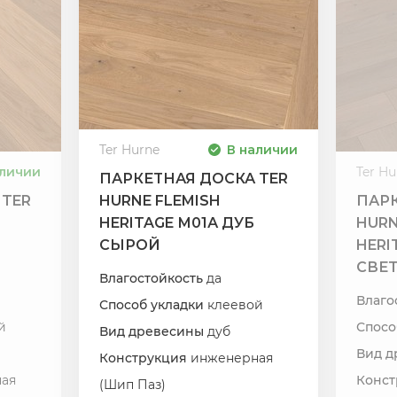
Ter Hurne
В наличии
аличии
Ter Hu
ПАРКЕТНАЯ ДОСКА TER
 TER
HURNE FLEMISH
ПАРК
HERITAGE М01А ДУБ
HURN
СЫРОЙ
HERI
СВЕ
Влагостойкость
да
Влаго
Способ укладки
клеевой
й
Спосо
Вид древесины
дуб
Вид 
Конструкция
инженерная
ая
Конс
(Шип Паз)