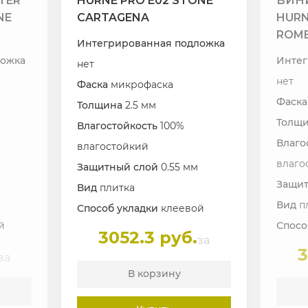
TER
HURNE PRO E02 STONE
ВИН
NE
CARTAGENA
HURN
ROM
Интегрированная подложка
ложка
Интег
нет
нет
Фаска
микрофаска
Фаск
Толщина
2.5 мм
Толщ
Влагостойкость
100%
Влаго
влагостойкий
влаго
Защитный слой
0.55 мм
Защи
Вид
плитка
Вид
п
Способ укладки
клеевой
й
Спосо
3052.3 руб.
за
3
за
В корзину